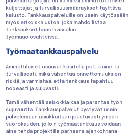
palveluntarjoajilla on valmiiksi ammattitaitoiset
kuljettajat ja turvallisuusmääräykset täyttävä
kalusto. Tankkauspalveluilla on usein käytössään
myös erikoiskalustoa, joka mahdollistaa
tankkaukset haastavissakin
työmaaolosuhteissa.
Työmaatankkauspalvelu
Ammattilaiset osaavat käsitellä polttoaineita
turvallisesti, mikä vähentää onnettomuuksien
riskiä ja varmistaa, että tankkaus tapahtuu
nopeasti ja sujuvasti.
Tämä vähentää seisokkiaikaa ja parantaa työn
sujuvuutta. Tankkauspalvelut pystyvät usein
palvelemaan asiakkaitaan joustavasti ympäri
vuorokauden, jolloin työmaatankkaus voidaan
aina tehdä projektille parhaana ajankohtana.