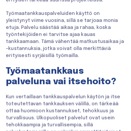
erityisen tärkeää suurissa projekteissa.
Työmaatankkauspalveluiden käyttö on
yleistynyt viime vuosina, sillä se tarjoaa monia
etuja. Palvelu säästää aikaa ja rahaa, koska
työntekijöiden ei tarvitse ajaa kauas
tankkaamaan. Tämä vähentää matkustusaikaa ja
-kustannuksia, jotka voivat olla merkittäviä
erityisesti syrjäisillä työmailla.
Työmaatankkaus
palveluna vai itsehoito?
Kun vertaillaan tankkauspalvelun käytön ja itse
toteutettavan tankkauksen välillä, on tärkeää
ottaa huomioon kustannukset, tehokkuus ja
turvallisuus. Ulkopuoliset palvelut ovat usein
tehokkaampia ja turvallisempia, sillä