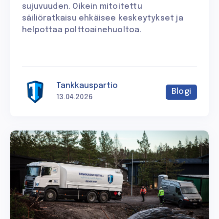
sujuvuuden. Oikein mitoitettu
säiliöratkaisu ehkäisee keskeytykset ja
helpottaa polttoainehuoltoa.
Tankkauspartio
Blogi
13.04.2026