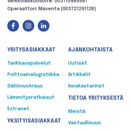
Verkkolaskuosoite: 003710985587
Operaattori: Maventa (003721291126)
YRITYSASIAKKAAT
AJANKOHTAISTA
Tankkauspalvelut
Uutiset
Polttoainelogistiikka
Artikkelit
Säiliövuokraus
Asiakastarinat
Lämmitysratkaisut
TIETOA YRITYKSESTÄ
Extranet
Meistä
YKSITYISASIAKKAAT
Vastuullisuus