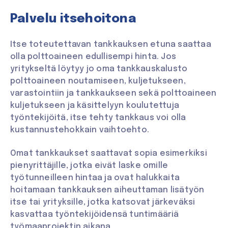
Palvelu itsehoitona
Itse toteutettavan tankkauksen etuna saattaa
olla polttoaineen edullisempi hinta. Jos
yritykseltä löytyy jo oma tankkauskalusto
polttoaineen noutamiseen, kuljetukseen,
varastointiin ja tankkaukseen sekä polttoaineen
kuljetukseen ja käsittelyyn koulutettuja
työntekijöitä, itse tehty tankkaus voi olla
kustannustehokkain vaihtoehto.
Omat tankkaukset saattavat sopia esimerkiksi
pienyrittäjille, jotka eivät laske omille
työtunneilleen hintaa ja ovat halukkaita
hoitamaan tankkauksen aiheuttaman lisätyön
itse tai yrityksille, jotka katsovat järkeväksi
kasvattaa työntekijöidensä tuntimääriä
työmaaprojektin aikana.