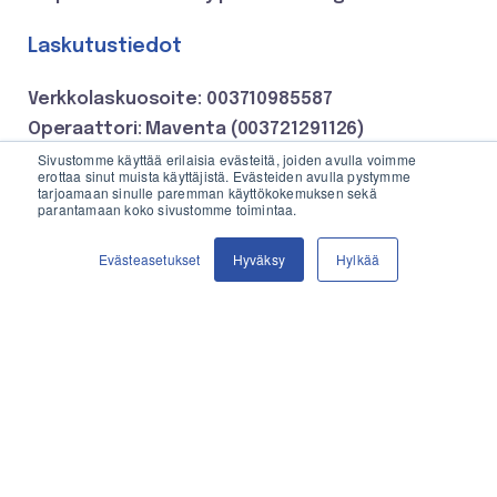
Laskutustiedot
Verkkolaskuosoite: 003710985587
Operaattori: Maventa (003721291126)
Sivustomme käyttää erilaisia evästeitä, joiden avulla voimme
erottaa sinut muista käyttäjistä. Evästeiden avulla pystymme
tarjoamaan sinulle paremman käyttökokemuksen sekä
parantamaan koko sivustomme toimintaa.
TILAA TÄSTÄ
Evästeasetukset
Hyväksy
Hylkää
YRITYSASIAKKAAT
AJANKOHTAISTA
Tankkauspalvelut
Uutiset
Polttoainelogistiikka
Artikkelit
Säiliövuokraus
Asiakastarinat
Lämmitysratkaisut
TIETOA YRITYKSESTÄ