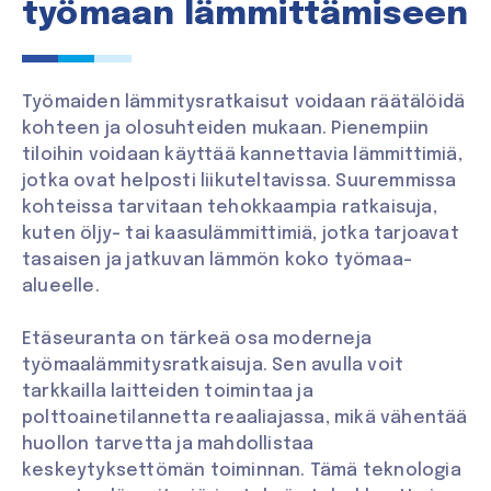
työmaan lämmittämiseen
Työmaiden lämmitysratkaisut voidaan räätälöidä
kohteen ja olosuhteiden mukaan. Pienempiin
tiloihin voidaan käyttää kannettavia lämmittimiä,
jotka ovat helposti liikuteltavissa. Suuremmissa
kohteissa tarvitaan tehokkaampia ratkaisuja,
kuten öljy- tai kaasulämmittimiä, jotka tarjoavat
tasaisen ja jatkuvan lämmön koko työmaa-
alueelle.
Etäseuranta on tärkeä osa moderneja
työmaalämmitysratkaisuja. Sen avulla voit
tarkkailla laitteiden toimintaa ja
polttoainetilannetta reaaliajassa, mikä vähentää
huollon tarvetta ja mahdollistaa
keskeytyksettömän toiminnan. Tämä teknologia