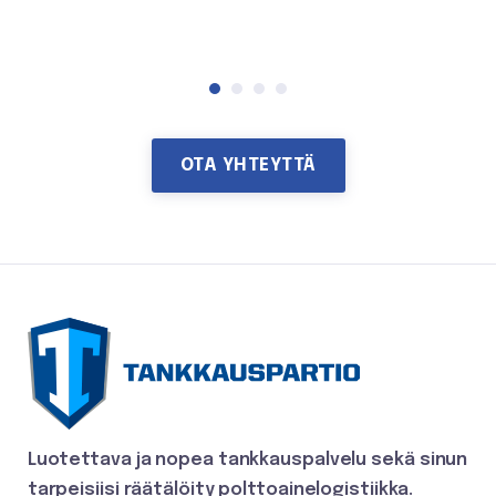
OTA YHTEYTTÄ
Luotettava ja nopea tankkauspalvelu
sekä sinun
tarpeisiisi räätälöity polttoainelogistiikka.