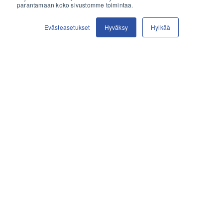
parantamaan koko sivustomme toimintaa.
TILAA TÄSTÄ
Evästeasetukset
Hyväksy
Hylkää
HENKILÖSTÖ
Olemme aina valmiina
palvelukseen