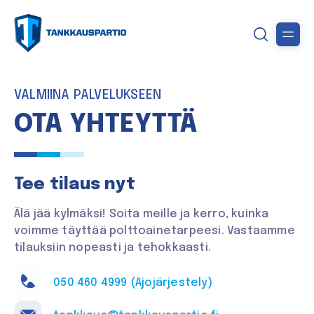
VALMIINA PALVELUKSEEN
OTA YHTEYTTÄ
Tee tilaus nyt
Älä jää kylmäksi! Soita meille ja kerro, kuinka
voimme täyttää polttoainetarpeesi. Vastaamme
tilauksiin nopeasti ja tehokkaasti.
050 460 4999 (Ajojärjestely)