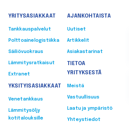
YRITYSASIAKKAAT
AJANKOHTAISTA
Tankkauspalvelut
Uutiset
Polttoainelogistiikka
Artikkelit
Säiliövuokraus
Asiakastarinat
Lämmitysratkaisut
TIETOA
YRITYKSESTÄ
Extranet
YKSITYISASIAKKAAT
Meistä
Vastuullisuus
Venetankkaus
Laatu ja ympäristö
Lämmitysöljy
kotitalouksille
Yhteystiedot