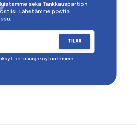
eluistamme sekä Tankkauspartion
ostiisi. Lähetämme postia
ssa.
väksyt
tietosuojakäytäntömme
.