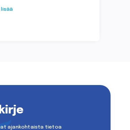
 lisää
kirje
saat ajankohtaista tietoa