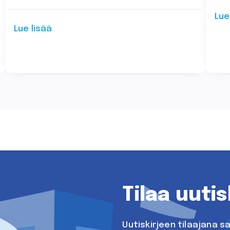
Lue
Lue lisää
Tilaa uutis
Uutiskirjeen tilaajana 