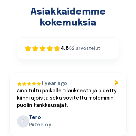
Asiakkaidemme
kokemuksia
4.8
62
arvostelut
1 year ago
Aina tultu paikalle tilauksesta ja pidetty
kiinni ajoista sekä sovitettu molemmin
puolin tankkausajat.
Tero
T
Piitee oy