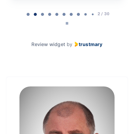
P
a
2 / 30
g
e
2
o
Review widget
by
trustmary
f
3
0