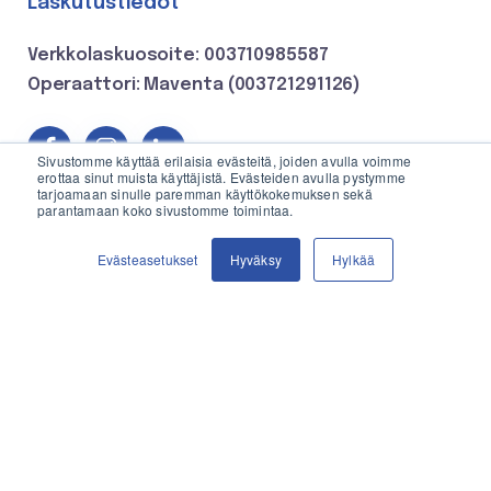
Laskutustiedot
Verkkolaskuosoite: 003710985587
Operaattori: Maventa (003721291126)
Sivustomme käyttää erilaisia evästeitä, joiden avulla voimme
erottaa sinut muista käyttäjistä. Evästeiden avulla pystymme
tarjoamaan sinulle paremman käyttökokemuksen sekä
parantamaan koko sivustomme toimintaa.
YRITYSASIAKKAAT
AJANKOHTAISTA
TILAA TÄSTÄ
Evästeasetukset
Hyväksy
Hylkää
Tankkauspalvelut
Uutiset
Polttoainelogistiikka
Artikkelit
Säiliövuokraus
Asiakastarinat
Lämmitysratkaisut
TIETOA YRITYKSESTÄ
Extranet
Meistä