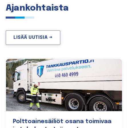
Ajankohtaista
LISÄÄ UUTISIA →
Polttoainesäiliöt osana toimivaa