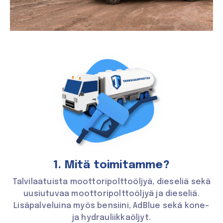
1. Mitä toimitamme?
Talvilaatuista moottori­polttoöljyä, dieseliä sekä
uusiutuvaa moottori­polttoöljyä ja dieseliä.
Lisäpalveluina myös bensiini, AdBlue sekä kone-
ja hydrauliikkaöljyt.