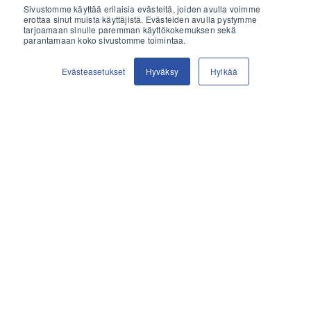
Sivustomme käyttää erilaisia evästeitä, joiden avulla voimme
erottaa sinut muista käyttäjistä. Evästeiden avulla pystymme
Etunimi
tarjoamaan sinulle paremman käyttökokemuksen sekä
parantamaan koko sivustomme toimintaa.
TILAA TÄSTÄ
Evästeasetukset
Hyväksy
Hylkää
Sukunimi
Sähköposti
*
Puhelinnumero
Yrityksen nimi